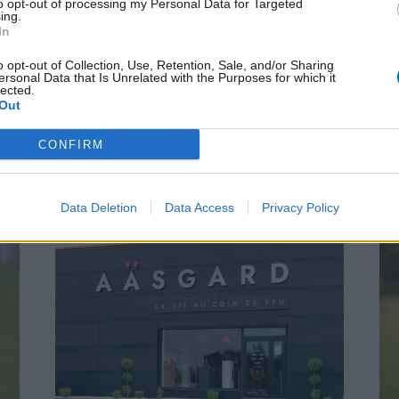
to opt-out of processing my Personal Data for Targeted
ing.
ison à suspense après un
CO
In
ne (3-2)
o opt-out of Collection, Use, Retention, Sale, and/or Sharing
ersonal Data that Is Unrelated with the Purposes for which it
lected.
Out
CONFIRM
Data Deletion
Data Access
Privacy Policy