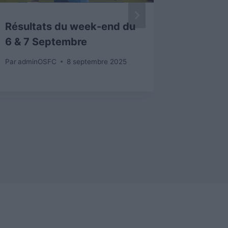
Résultats du week-end du
A la re
6 & 7 Septembre
Hermen
Par
adminOSFC
8 septembre 2025
Par
admin