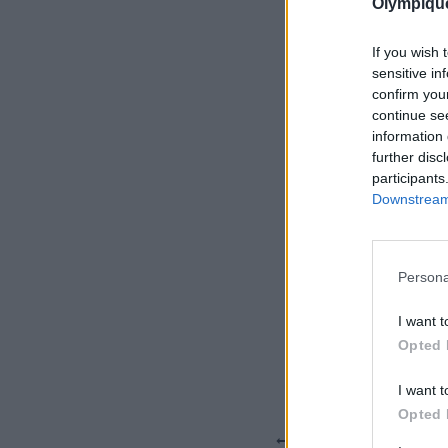
Olympiqu
If you wish 
sensitive in
confirm you
continue se
information 
further disc
participants
Downstream 
Persona
I want t
Opted 
I want t
Opted 
PRÉCÉDENT