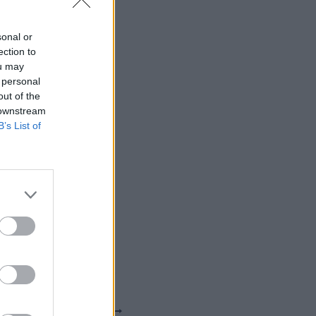
sonal or
ection to
ou may
 personal
out of the
 downstream
B’s List of
SUIVANT