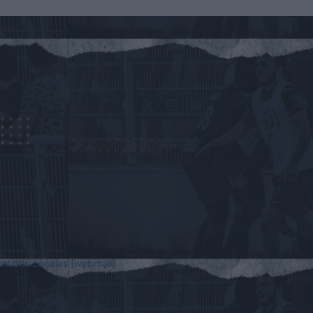
ntions Légales
[webmail]