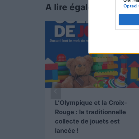
was col
A lire également
Opted 
rité
L’Olympique et la Croix-
Rouge : la traditionnelle
 à
collecte de jouets est
lancée !