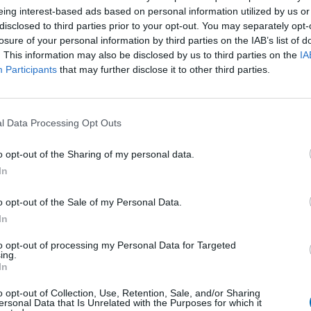
eing interest-based ads based on personal information utilized by us or
 niveau possible par la suite.
disclosed to third parties prior to your opt-out. You may separately opt-
losure of your personal information by third parties on the IAB’s list of
. This information may also be disclosed by us to third parties on the
IA
Participants
that may further disclose it to other third parties.
oule ta semaine type?
c’est déjà nos 3 entraînements hebdomadaires et je me ra
 une pliométrie, une sortie running et une récupération. 
l Data Processing Opt Outs
que surveillant au lycée Duplessis Mornais.
o opt-out of the Sharing of my personal data.
In
o opt-out of the Sale of my Personal Data.
In
 Clean Washing
Partenaire à la
to opt-out of processing my Personal Data for Targeted
ing.
In
o opt-out of Collection, Use, Retention, Sale, and/or Sharing
ersonal Data that Is Unrelated with the Purposes for which it