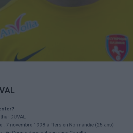
UVAL
enter?
thur DUVAL
e : 7 novembre 1998 à Flers en Normandie (25 ans)
le : En Couple depuis 4 ans avec Camille