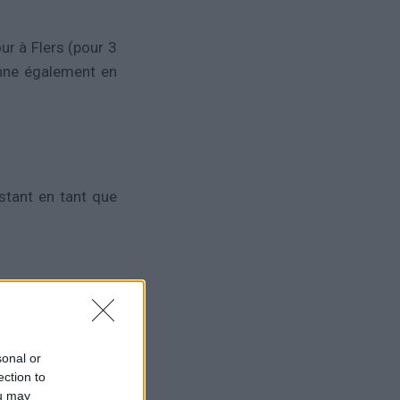
ur à Flers (pour 3
onne également en
stant en tant que
en/long terme?
jeune, j’ai eu la
nt malheureusement
sonal or
ection to
ison pour espérer
ou may