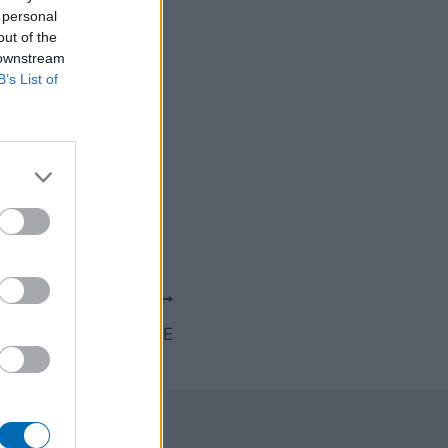
 personal
out of the
 downstream
B’s List of
joute 4 séances :
En plus de ça, je
SUIVANT
 une : SNEG PROPRETE