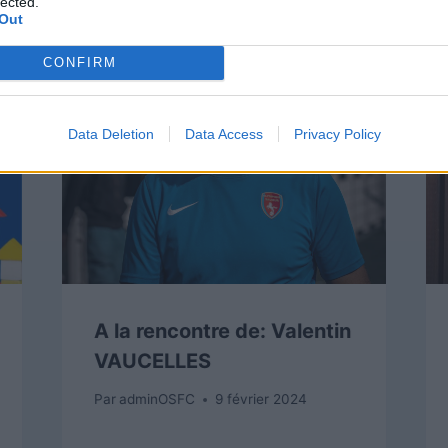
lected.
Out
CONFIRM
Data Deletion
Data Access
Privacy Policy
A la rencontre de: Valentin
VAUCELLES
Par
adminOSFC
9 février 2024