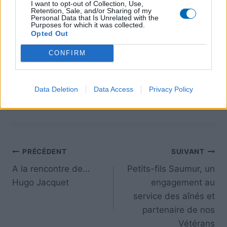
I want to opt-out of Collection, Use,
Retention, Sale, and/or Sharing of my
Personal Data that Is Unrelated with the
Purposes for which it was collected.
Opted Out
CONFIRM
Data Deletion
Data Access
Privacy Policy
PRÉCÉDENT
SUIVANT
A la rencontre de…
Petits-fils Saumur, un
Hugo Jacquet
engagement au
service des aînés et
partenaire de nos
Vétérans