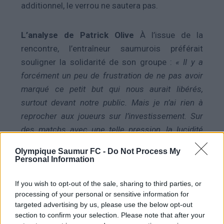
additionnel, le verrou ne sautera pas.
L’analyse de Patrick Olive
À l’issue de la
rencontre, l’entraîneur saumurois préférait
souligner la solidarité de son groupe :
« Il y a
forcément un peu de frustration de ne pas avoir
marqué ce petit but qui nous aurait libérés,
surtout devant notre public. Mais je n’ai rien à
reprocher aux joueurs sur l’investissement. Sur
des matchs avec une telle pression, la lucidité
peut parfois faire défaut, mais l’état d’esprit était
Olympique Saumur FC -
Do Not Process My
là. On prend un point, on reste devant la zone
Personal Information
rouge au classement, et on ira à Bayonne avec
l’ambition de valider notre place par nous-mêmes.
If you wish to opt-out of the sale, sharing to third parties, or
processing of your personal or sensitive information for
»
targeted advertising by us, please use the below opt-out
section to confirm your selection. Please note that after your