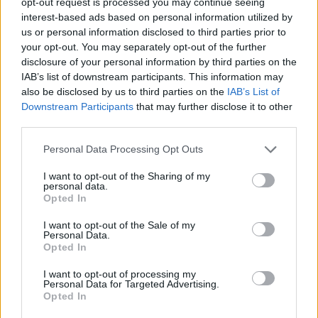
opt-out request is processed you may continue seeing
Cap sur Bayonne
Avec ce match nul,
interest-based ads based on personal information utilized by
l’Olympique de Saumur conserve ses chances
us or personal information disclosed to third parties prior to
de maintien intactes. Tout se jouera lors de
your opt-out. You may separately opt-out of the further
l’ultime journée de championnat lors d’un
disclosure of your personal information by third parties on the
IAB’s list of downstream participants. This information may
déplacement périlleux sur la côte basque. Un
also be disclosed by us to third parties on the
IAB’s List of
dernier effort collectif sera nécessaire pour
Downstream Participants
that may further disclose it to other
conclure cette saison exigeante.
third parties.
Personal Data Processing Opt Outs
I want to opt-out of the Sharing of my
personal data.
Opted In
I want to opt-out of the Sale of my
Personal Data.
Opted In
I want to opt-out of processing my
Personal Data for Targeted Advertising.
Opted In