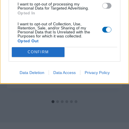
I want to opt-out of processing my
Personal Data for Targeted Advertising.
Opted In
I want to opt-out of Collection, Use,
Retention, Sale, and/or Sharing of my
Personal Data that Is Unrelated with the
Purposes for which it was collected.
Opted Out
CONFIRM
Résultats du week-end du 23 & 24
novembre
Data Deletion
Data Access
Privacy Policy
Par
adminOSFC
27 novembre 2024