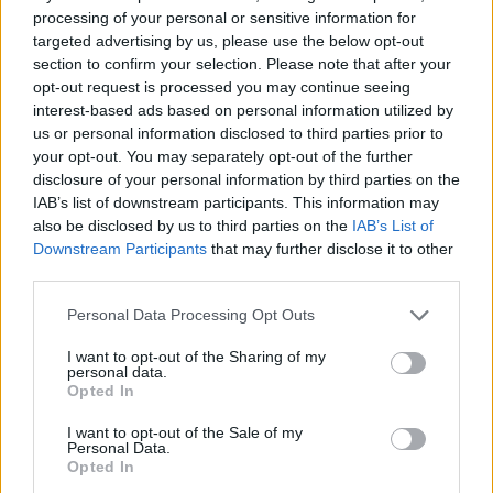
processing of your personal or sensitive information for
targeted advertising by us, please use the below opt-out
PRÉCÉDENT
SUIVANT
section to confirm your selection. Please note that after your
opt-out request is processed you may continue seeing
Saumur vaincu à Blois
Le partenaire de la
interest-based ads based on personal information utilized by
semaine : Luc Durand
us or personal information disclosed to third parties prior to
your opt-out. You may separately opt-out of the further
TP
disclosure of your personal information by third parties on the
IAB’s list of downstream participants. This information may
also be disclosed by us to third parties on the
IAB’s List of
Downstream Participants
that may further disclose it to other
third parties.
A lire également
Personal Data Processing Opt Outs
I want to opt-out of the Sharing of my
personal data.
Opted In
I want to opt-out of the Sale of my
Personal Data.
Opted In