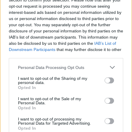
section to confirm your selection. Please note that after your
vie.
opt-out request is processed you may continue seeing
interest-based ads based on personal information utilized by
us or personal information disclosed to third parties prior to
Collectivement, nous avons un vrai groupe de
your opt-out. You may separately opt-out of the further
copains. On rigole beaucoup, mais on sait aussi
disclosure of your personal information by third parties on the
être sérieux et rigoureux quand il le faut. Nous
IAB’s list of downstream participants. This information may
étions prêts à attaquer ce championnat, qui est
also be disclosed by us to third parties on the
IAB’s List of
Downstream Participants
that may further disclose it to other
beaucoup plus intense et exigeant que celui de
third parties.
l’an dernier. Actuellement, nous sommes 7ᵉ sur
12, et nous comptons bien tout donner pour
Personal Data Processing Opt Outs
nous maintenir dans cette division.
I want to opt-out of the Sharing of my
personal data.
Opted In
La R1 est tout nouveau pour toi.
I want to opt-out of the Sale of my
Personal Data.
Comment se passe ce « début »
Opted In
de saison, même si presque la
I want to opt-out of processing my
Personal Data for Targeted Advertising.
moitié des matchs a déjà été
Opted In