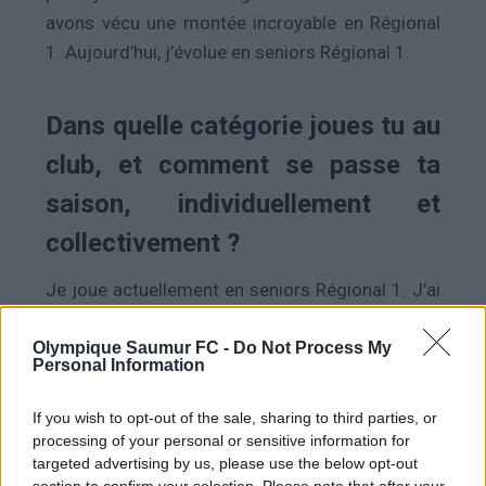
avons vécu une montée incroyable en Régional
1. Aujourd’hui, j’évolue en seniors Régional 1.
Dans quelle catégorie joues tu au
club, et comment se passe ta
saison, individuellement et
collectivement ?
Je joue actuellement en seniors Régional 1. J’ai
réalisé un très bon début de saison avec
plusieurs buts (4) et quelques passes décisives
Olympique Saumur FC -
Do Not Process My
Personal Information
(2). Je me sentais vraiment à l’aise sur le terrain
et en pleine forme physique, même si j’ai eu un
If you wish to opt-out of the sale, sharing to third parties, or
petit coup de mou ces dernières semaines,
processing of your personal or sensitive information for
targeted advertising by us, please use the below opt-out
probablement dû à l’intensité de mon rythme de