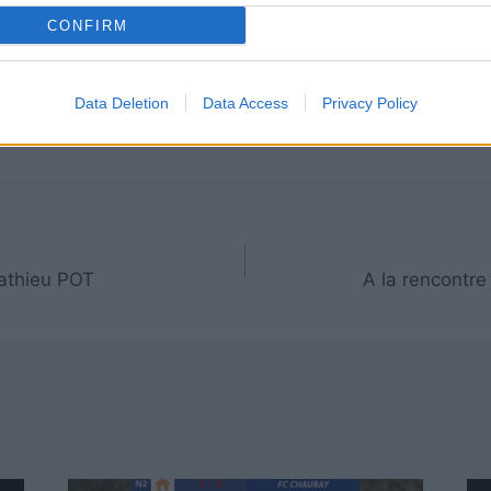
?
CONFIRM
 toutes ces personnes qui permettent un bon
Data Deletion
Data Access
Privacy Policy
e la catégorie.
Mathieu POT
A la rencontre