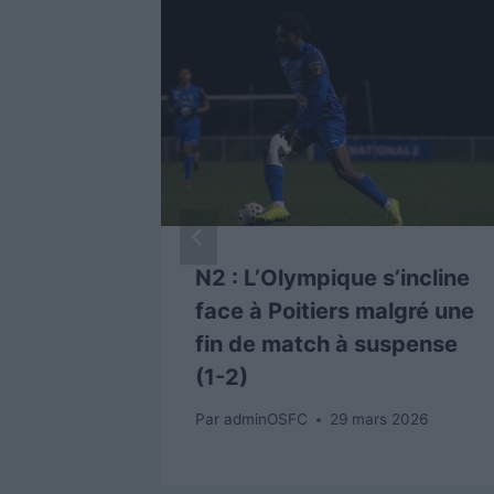
N2 : L’Olympique s’incline
d Photo
face à Poitiers malgré une
fin de match à suspense
r 2026
(1-2)
Par
adminOSFC
29 mars 2026