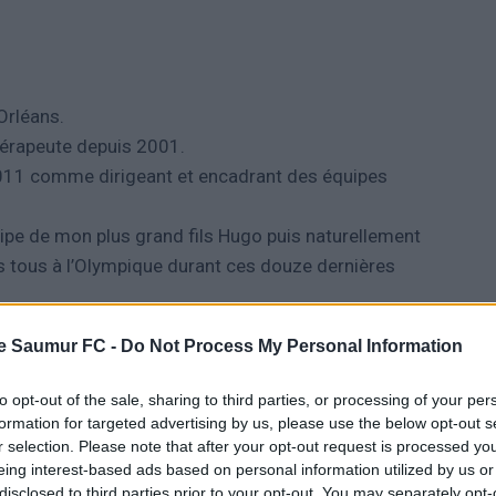
Orléans.
érapeute depuis 2001.
011 comme dirigeant et encadrant des équipes
uipe de mon plus grand fils Hugo puis naturellement
s tous à l’Olympique durant ces douze dernières
suis responsable de la catégorie U11 et donc de la
e Saumur FC -
Do Not Process My Personal Information
e mon plus jeune garçon, que j’ai eu dès la
to opt-out of the sale, sharing to third parties, or processing of your per
formation for targeted advertising by us, please use the below opt-out s
r selection. Please note that after your opt-out request is processed y
bjectifs dans cette catégorie ?
eing interest-based ads based on personal information utilized by us or
disclosed to third parties prior to your opt-out. You may separately opt-