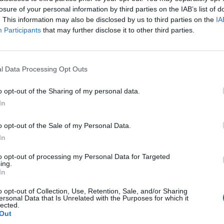
ion de classement mais des objectifs de progrès
losure of your personal information by third parties on the IAB’s list of
. This information may also be disclosed by us to third parties on the
IA
coordination et motricité.
Participants
that may further disclose it to other third parties.
enter la catégorie U11? Ainsi que ses éducateurs?
l Data Processing Opt Outs
quipes par niveau.
o opt-out of the Sharing of my personal data.
 au plus haut niveau départemental en espoir,
In
uxième niveau en D1, et deux équipes en D3.
fectif de 53 enfants et un bon encadrement.
o opt-out of the Sale of my Personal Data.
In
de ma catégorie sont :
to opt-out of processing my Personal Data for Targeted
ing.
, Christopher Jarrige, Mathys Dupuy, Théo Couny,
In
nt, Quentin Lecoz, Rayan Mahmoud et Gabin
ns également deux parents dirigeants Stéphanie
o opt-out of Collection, Use, Retention, Sale, and/or Sharing
ersonal Data that Is Unrelated with the Purposes for which it
Mevaere.
lected.
Out