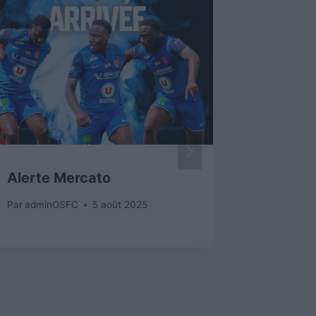
Alerte Mercato
AGEND
Par
adminOSFC
5 août 2025
Par
admin