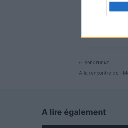
Un dernier mot 
Un grand merci à
fonctionnement d
PRÉCÉDENT
A la rencontre de : 
A lire également