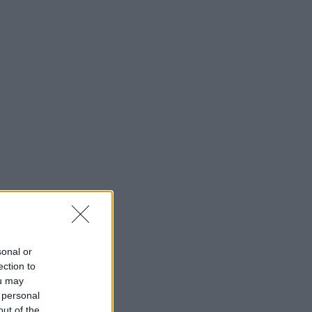
sonal or
ection to
ou may
 personal
out of the