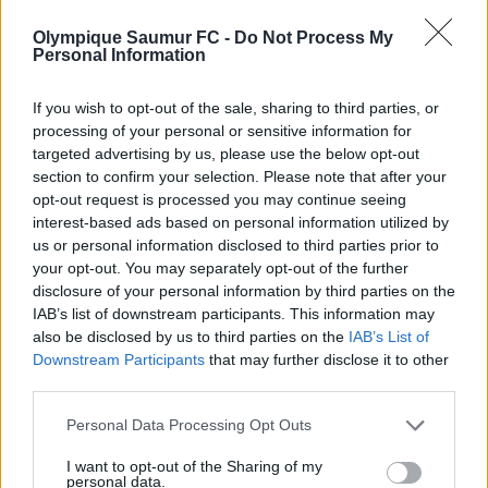
zone rouge. La clé de cette fin de saison
résidera dans la
régularité
.
Olympique Saumur FC -
Do Not Process My
Personal Information
Les satisfactions sont réelles : une attaque
If you wish to opt-out of the sale, sharing to third parties, or
capable de fulgurances décisives et une assise
processing of your personal or sensitive information for
défensive qui se stabilise. Mais le National 2 est
targeted advertising by us, please use the below opt-out
section to confirm your selection. Please note that after your
une course d’endurance, et le plus dur
opt-out request is processed you may continue seeing
commence maintenant.
interest-based ads based on personal information utilized by
us or personal information disclosed to third parties prior to
your opt-out. You may separately opt-out of the further
Le défi normand à l’horizon
disclosure of your personal information by third parties on the
IAB’s list of downstream participants. This information may
Le prochain rendez-vous nous emmène à
also be disclosed by us to third parties on the
IAB’s List of
Downstream Participants
that may further disclose it to other
Granville
le 7 mars. Face à un adversaire qui
third parties.
lutte pour sa survie, ce déplacement sera un
véritable révélateur de maturité. Ramener un
Personal Data Processing Opt Outs
résultat positif de Normandie permettrait de
I want to opt-out of the Sharing of my
prendre une option sérieuse sur le maintien
personal data.