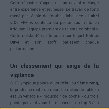
Cette réussite s’appuie sur un savant mélange
entre expérience et jeunesse.
Le travail de fond
mené par l’école de football, labellisée
« Label
d’Or FFF »
, continue de porter ses fruits en
irriguant l’équipe première de talents combatifs.
Cette solidarité est le socle sur lequel Patrick
Olive et son staff bâtissent chaque
performance.
Un classement qui exige de la
vigilance
Si l’Olympique pointe aujourd’hui au
9ème rang
,
la prudence reste de mise. Le milieu de tableau
est un véritable « mouchoir de poche » où trois
points peuvent vous faire basculer du top 5 à la