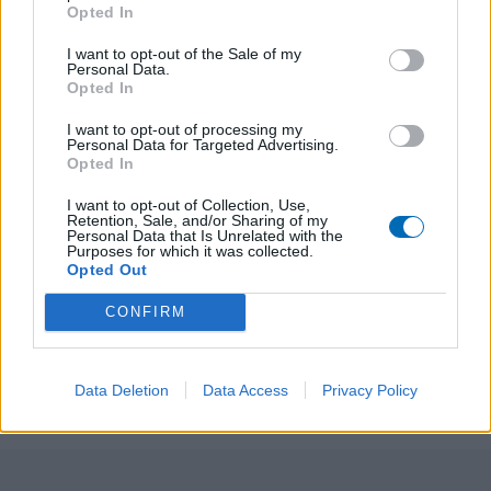
Opted In
mathématique et d’aborder les dernières
journées avec une liberté créative accrue.
I want to opt-out of the Sale of my
Personal Data.
Opted In
Supporters, partenaires, bénévoles : votre
I want to opt-out of processing my
soutien aux Rives du Thouet et à l’extérieur est
Personal Data for Targeted Advertising.
Opted In
notre moteur. Ensemble, portons nos couleurs
vers les sommets !
I want to opt-out of Collection, Use,
Retention, Sale, and/or Sharing of my
Personal Data that Is Unrelated with the
Purposes for which it was collected.
Opted Out
CONFIRM
PRÉCÉDENT
SUIVANT
Résultats du week-
A le rencontre de…
end du 21 & 22 février
Martin Hye
Data Deletion
Data Access
Privacy Policy