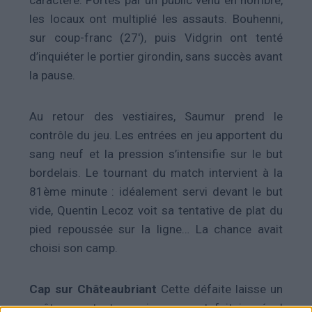
caractère. Portés par un public venu en nombre,
les locaux ont multiplié les assauts. Bouhenni,
sur coup-franc (27′), puis Vidgrin ont tenté
d’inquiéter le portier girondin, sans succès avant
la pause.
Au retour des vestiaires, Saumur prend le
contrôle du jeu. Les entrées en jeu apportent du
sang neuf et la pression s’intensifie sur le but
bordelais. Le tournant du match intervient à la
81ème minute : idéalement servi devant le but
vide, Quentin Lecoz voit sa tentative de plat du
pied repoussée sur la ligne… La chance avait
choisi son camp.
Cap sur Châteaubriant
Cette défaite laisse un
goût amer tant nos joueurs ont fait jeu égal