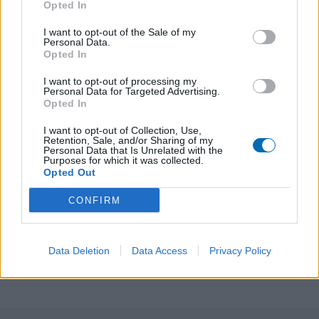
Opted In
I want to opt-out of the Sale of my
Personal Data.
Opted In
I want to opt-out of processing my
Personal Data for Targeted Advertising.
Opted In
I want to opt-out of Collection, Use,
Retention, Sale, and/or Sharing of my
Personal Data that Is Unrelated with the
Purposes for which it was collected.
Opted Out
PRÉCÉDENT
SUIVANT
CONFIRM
ÉVÉNEMENT | La
Résultats du week-
Soirée Féria de
end du 14 & 15 février
l’Olympique est de
Data Deletion
Data Access
Privacy Policy
retour le 25 avril !