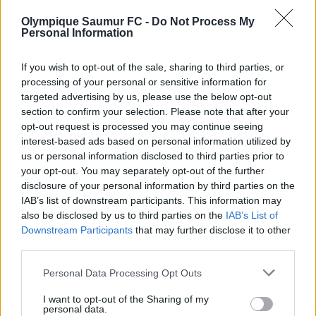
avec l’ogre bordelais sur la durée du match. Il
Olympique Saumur FC -
Do Not Process My
Personal Information
faudra désormais tirer les enseignements de ce
match pour préparer le prochain déplacement
If you wish to opt-out of the sale, sharing to third parties, or
chez les Voltigeurs de Châteaubriant samedi
processing of your personal or sensitive information for
prochain.
targeted advertising by us, please use the below opt-out
section to confirm your selection. Please note that after your
opt-out request is processed you may continue seeing
interest-based ads based on personal information utilized by
us or personal information disclosed to third parties prior to
your opt-out. You may separately opt-out of the further
disclosure of your personal information by third parties on the
IAB’s list of downstream participants. This information may
also be disclosed by us to third parties on the
IAB’s List of
Downstream Participants
that may further disclose it to other
third parties.
Personal Data Processing Opt Outs
I want to opt-out of the Sharing of my
personal data.