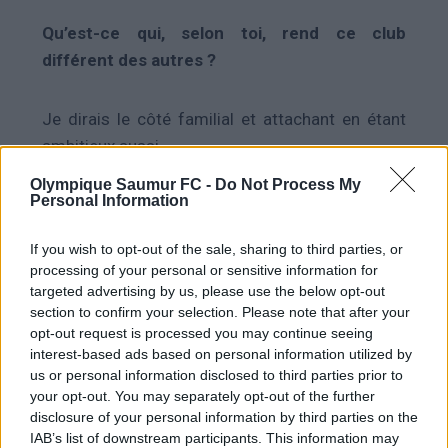
Qu’est-ce qui, selon toi, rend ce club
différent des autres ?
Je dirais le côté familial et attachant en étant
ambitieux aussi.
Olympique Saumur FC -
Do Not Process My
Personal Information
Quels sont tes objectifs pour cette saison ?
If you wish to opt-out of the sale, sharing to third parties, or
Se maintenir le plus rapidement possible avec
processing of your personal or sensitive information for
l’équipe et jouer le plus possible en étant
targeted advertising by us, please use the below opt-out
section to confirm your selection. Please note that after your
performant pour moi personnellement
opt-out request is processed you may continue seeing
interest-based ads based on personal information utilized by
us or personal information disclosed to third parties prior to
Un dernier mot?
your opt-out. You may separately opt-out of the further
disclosure of your personal information by third parties on the
Fier
de porter ces couleurs, j’espère qu’on vivra
IAB’s list of downstream participants. This information may