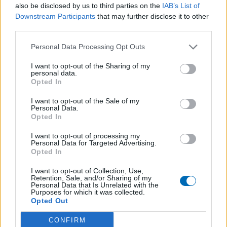
also be disclosed by us to third parties on the
IAB’s List of
de belles choses ensemble cette année.
Downstream Participants
that may further disclose it to other
third parties.
Personal Data Processing Opt Outs
PRÉCÉDENT
SUIVANT
I want to opt-out of the Sharing of my
personal data.
Événement : Les
Le Partenaire de la
Opted In
Girondins de
Semaine : Angibaud
I want to opt-out of the Sale of my
Bordeaux de retour
Photo
Personal Data.
Opted In
aux Rives du Thouet !
I want to opt-out of processing my
Personal Data for Targeted Advertising.
Opted In
I want to opt-out of Collection, Use,
Retention, Sale, and/or Sharing of my
A lire également
Personal Data that Is Unrelated with the
Purposes for which it was collected.
Opted Out
CONFIRM