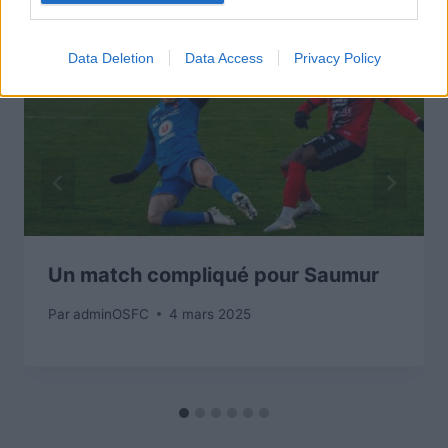
Data Deletion
Data Access
Privacy Policy
Un match compliqué pour Saumur
Par
adminOSFC
4 mars 2025