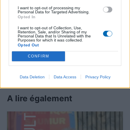
I want to opt-out of processing my
Personal Data for Targeted Advertising.
Opted In
PRÉCÉDENT
SUIVANT
I want to opt-out of Collection, Use,
Retention, Sale, and/or Sharing of my
Recrutement :
A la rencontre de…
Personal Data that Is Unrelated with the
Purposes for which it was collected.
L’Olympique Saumur
Yves LARDIER
Opted Out
recherche sa future
CONFIRM
gardienne U18F !
Data Deletion
Data Access
Privacy Policy
A lire également