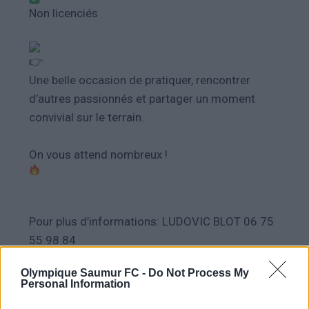
Non licenciés
Une belle occasion de pratiquer, rencontrer
d’autres passionnés et partager un moment
convivial sur le terrain.
On vous attend nombreux !
Pour plus d’informations: LUDOVIC BLOT 06 75
55 98 84
Olympique Saumur FC -
Do Not Process My
#PARCEQUESAUMUR
Personal Information