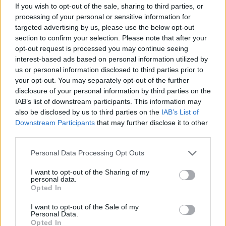
If you wish to opt-out of the sale, sharing to third parties, or
processing of your personal or sensitive information for
targeted advertising by us, please use the below opt-out
section to confirm your selection. Please note that after your
PRÉCÉDENT
SUIVANT
opt-out request is processed you may continue seeing
interest-based ads based on personal information utilized by
REJOINS
National 2 / Journée 1
us or personal information disclosed to third parties prior to
L’OLYMPIQUE DE
your opt-out. You may separately opt-out of the further
SAUMUR
disclosure of your personal information by third parties on the
IAB’s list of downstream participants. This information may
also be disclosed by us to third parties on the
IAB’s List of
Downstream Participants
that may further disclose it to other
third parties.
Personal Data Processing Opt Outs
A lire également
I want to opt-out of the Sharing of my
personal data.
Opted In
I want to opt-out of the Sale of my
Personal Data.
Opted In