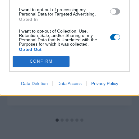
I want to opt-out of processing my
Personal Data for Targeted Advertising.
Opted In
I want to opt-out of Collection, Use,
Retention, Sale, and/or Sharing of my
Personal Data that Is Unrelated with the
Purposes for which it was collected.
Opted Out
CONFIRM
Le stage de perfectionnement
Gardiens de but fête ses 10 ans
Data Deletion
Data Access
Privacy Policy
Par
adminOSFC
3 octobre 2024