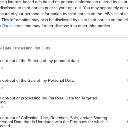
eing interest-based ads based on personal information utilized by us or
és pour suivre la suite du tournoi et connaître les futurs l
disclosed to third parties prior to your opt-out. You may separately opt-
losure of your personal information by third parties on the IAB’s list of
2025 !
. This information may also be disclosed by us to third parties on the
IA
Participants
that may further disclose it to other third parties.
Retrouvez les classements en cliquant
ici
l Data Processing Opt Outs
o opt-out of the Sharing of my personal data.
In
o opt-out of the Sale of my Personal Data.
i National des Jeunes La
9ème édition du tournoi 
In
to opt-out of processing my Personal Data for Targeted
ing.
In
o opt-out of Collection, Use, Retention, Sale, and/or Sharing
ersonal Data that Is Unrelated with the Purposes for which it
lected.