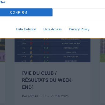
Out
CONFIRM
Data Deletion
Data Access
Privacy Policy
[VIE DU CLUB /
RÉSULTATS DU WEEK-
END]
Par
adminOSFC
21 mai 2025