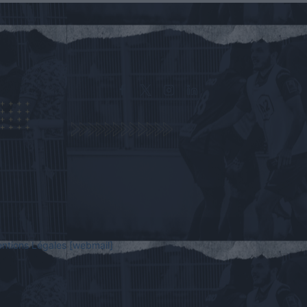
ntions Légales
[webmail]