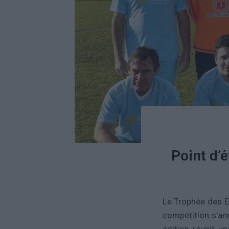
Point d’
Le Trophée des En
compétition s’an
édition réunit u