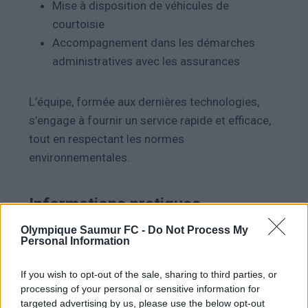
Mise à disposition de véhicules de
courtoisie
Accompagnement dans les démarches
administratives avec les assurances
L’équipe, formée aux dernières technologies,
s’engage à fournir un service rapide et efficace,
tout en respectant les normes
environnementales.
Informations pratiques
Olympique Saumur FC -
Do Not Process My
Adresse
:
Rue de l’Expansion, ZI de Méron,
Personal Information
49260 Montreuil-Bellay
Téléphone
:
02 41 52 38 56
If you wish to opt-out of the sale, sharing to third parties, or
Email
:
carrosserie.lemer@wanadoo.fr
processing of your personal or sensitive information for
targeted advertising by us, please use the below opt-out