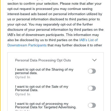
Horaires
:
Du lundi au vendredi, de 08h00 à
section to confirm your selection. Please note that after your
12h00 et de 14h00 à 18h00
opt-out request is processed you may continue seeing
interest-based ads based on personal information utilized by
us or personal information disclosed to third parties prior to
Pour en savoir plus, rendez-vous sur leur site
your opt-out. You may separately opt-out of the further
officiel :
Carrosserie Lemer
disclosure of your personal information by third parties on the
IAB’s list of downstream participants. This information may
also be disclosed by us to third parties on the
IAB’s List of
Downstream Participants
that may further disclose it to other
third parties.
Nous remercions chaleureusement la
Carrosserie Lemer pour son soutien précieux à
Personal Data Processing Opt Outs
l’Olympique Saumur Football Club.
Ensemble,
I want to opt-out of the Sharing of my
continuons à faire rayonner notre club et notre
personal data.
Opted In
région !
I want to opt-out of the Sale of my
Personal Data.
Opted In
PRÉCÉDENT
SUIVANT
I want to opt-out of processing my
Personal Data for Targeted Advertising.