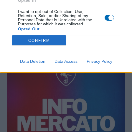
Opted In
Défaite à domicile
[VIE DU CLUB /
face aux Herbiers
RÉSULTATS DU
I want to opt-out of Collection, Use,
Retention, Sale, and/or Sharing of my
WEEK-END]
Personal Data that Is Unrelated with the
Purposes for which it was collected.
Opted Out
CONFIRM
A lire également
Data Deletion
Data Access
Privacy Policy