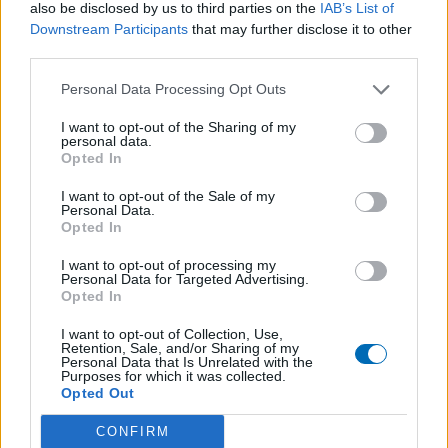
un acteur majeur du marché immobilier en
also be disclosed by us to third parties on the
IAB’s List of
Downstream Participants
that may further disclose it to other
France, reconnu pour la solidité de son réseau et
third parties.
la qualité de ses prestations.
Personal Data Processing Opt Outs
I want to opt-out of the Sharing of my
personal data.
Opted In
PRÉCÉDENT
SUIVANT
I want to opt-out of the Sale of my
Partenaire à la une :
Partenaire à la une :
Personal Data.
Opted In
Picoty
CLIN MENUISERIE
I want to opt-out of processing my
Personal Data for Targeted Advertising.
Opted In
I want to opt-out of Collection, Use,
Retention, Sale, and/or Sharing of my
A lire également
Personal Data that Is Unrelated with the
Purposes for which it was collected.
Opted Out
CONFIRM