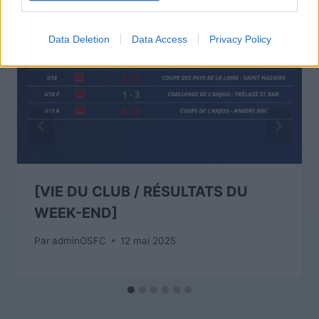
Data Deletion
Data Access
Privacy Policy
[VIE DU CLUB / RÉSULTATS DU
WEEK-END]
Par
adminOSFC
12 mai 2025