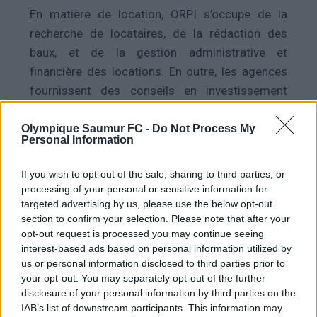
En matière de location, ORPI s’occupe de la
recherche de locataires, de la rédaction des
baux, et de la gestion administrative et
financière des locations. En outre, les agences
fournissent des conseils en investissement
immobilier et en optimisation fiscale.
Olympique Saumur FC -
Do Not Process My
Personal Information
La force du réseau réside dans sa base de
données communes, qui permet une meilleure
If you wish to opt-out of the sale, sharing to third parties, or
visibilité et réactivité. ORPI met également
processing of your personal or sensitive information for
targeted advertising by us, please use the below opt-out
l’accent sur la formation continue de ses agents
section to confirm your selection. Please note that after your
et l’innovation technologique. Fidèle à ses
opt-out request is processed you may continue seeing
valeurs de coopération, de transparence et de
interest-based ads based on personal information utilized by
us or personal information disclosed to third parties prior to
service client, ORPI s’engage à offrir une qualité
your opt-out. You may separately opt-out of the further
de service irréprochable, avec le client au cœur
disclosure of your personal information by third parties on the
de ses préoccupations. Ce modèle fait d’ORPI
IAB’s list of downstream participants. This information may