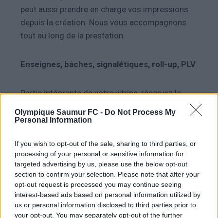
peut aussi prendre en charge
vos impressions
depuis la création. Nous vous accompagnons
tout au long de la prestation.
Enseignes, bâches, signalétiques, roll-up, PLV
Partie intégrante de votre vitrine, réservez le
meilleur accueil au pas de votre porte, grâce à
Olympique Saumur FC -
Do Not Process My
une réalisation d’enseigne ALCA Print. Nous
Personal Information
vous proposons les meilleurs matériaux et les
If you wish to opt-out of the sale, sharing to third parties, or
travaillons dans notre atelier pour que votre
processing of your personal or sensitive information for
image soit toujours aussi belle avec le temps.
targeted advertising by us, please use the below opt-out
section to confirm your selection. Please note that after your
opt-out request is processed you may continue seeing
Covering
interest-based ads based on personal information utilized by
us or personal information disclosed to third parties prior to
your opt-out. You may separately opt-out of the further
Le covering est l’assurance de véhiculer son