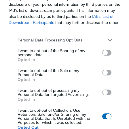
disclosure of your personal information by third parties on the
image facilement. Outil majeur, il est
IAB’s list of downstream participants. This information may
indispensable pour se faire connaître
also be disclosed by us to third parties on the
IAB’s List of
et reconnaître. Création, impression et pose de
Downstream Participants
that may further disclose it to other
third parties.
publicité sur voiture, camion dans nos ateliers,
nous adaptons votre image à votre véhicule.
Personal Data Processing Opt Outs
I want to opt-out of the Sharing of my
Etiquettes
personal data.
Opted In
I want to opt-out of the Sale of my
Des étiquettes sur-mesure, le respect de vos
Personal Data.
souhaits est notre priorité : qualité d’impression,
Opted In
qualité de papier pour un rendu optimal et
I want to opt-out of processing my
Personal Data for Targeted Advertising.
personnalisé. Réactivité, livraison rapide par nos
Opted In
équipes ou transporteur, suivi et respect des
délais font partis intégrante de nos process.
I want to opt-out of Collection, Use,
Retention, Sale, and/or Sharing of my
Personal Data that Is Unrelated with the
Purposes for which it was collected.
Objets publicitaires
Opted Out